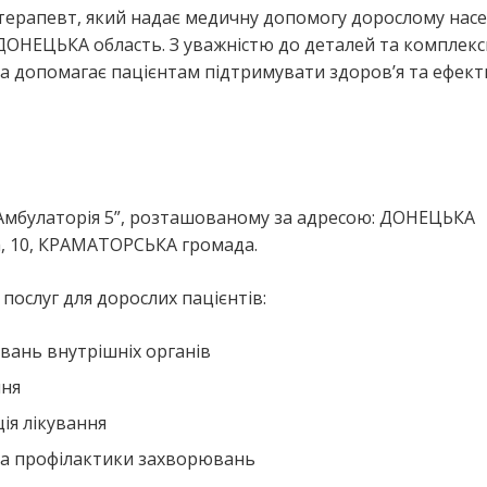
-терапевт, який надає медичну допомогу дорослому нас
ОНЕЦЬКА область. З уважністю до деталей та комплек
на допомагає пацієнтам підтримувати здоров’я та ефек
“Амбулаторія 5”, розташованому за адресою: ДОНЕЦЬКА
а, 10, КРАМАТОРСЬКА громада.
ослуг для дорослих пацієнтів:
вань внутрішніх органів
ння
ія лікування
та профілактики захворювань