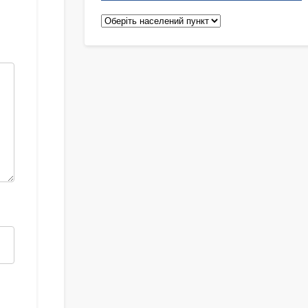
Педіатри