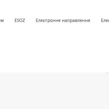
ем
ESOZ
Електронне направлення
Еле