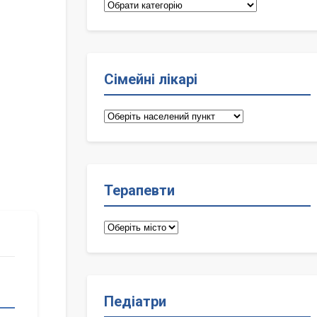
Категорії
Сімейні лікарі
Сімейні
лікарі
Терапевти
Терапевти
Педіатри