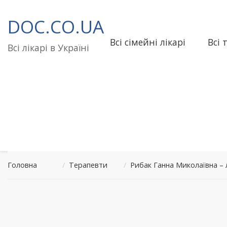
Перейти
до
DOC.CO.UA
вмісту
Всі сімейні лікарі
Всі 
Всі лікарі в Україні
Головна
/
Терапевти
/
Рибак Ганна Миколаївна 