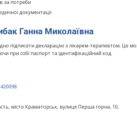
в за потреби
едичної документації
Рибак Ганна Миколаївна
ідно підписати декларацію з лікарем-терапевтом. Це м
чи при собі паспорт та ідентифікаційний код.
6420098
сть, місто Краматорськ, вулиця Перша горна, 10,