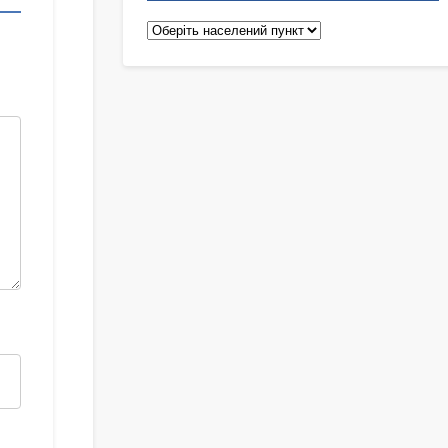
Педіатри