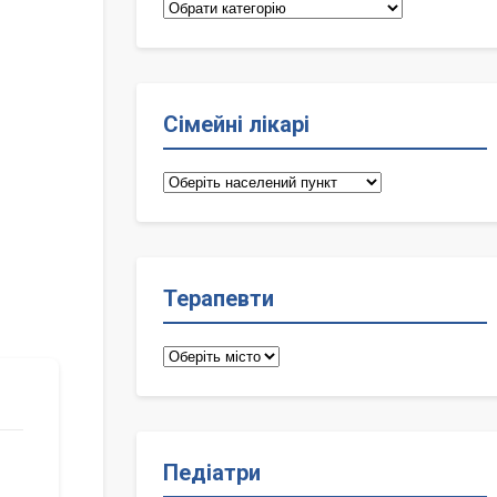
Категорії
Сімейні лікарі
Сімейні
лікарі
Терапевти
Терапевти
Педіатри