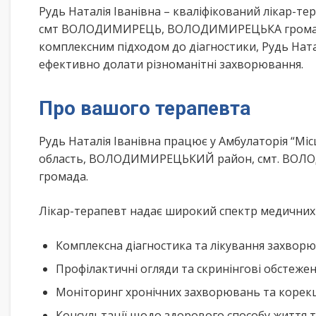
Рудь Наталія Іванівна – кваліфікований лікар-т
смт ВОЛОДИМИРЕЦЬ, ВОЛОДИМИРЕЦЬКА громада у
комплексним підходом до діагностики, Рудь Ната
ефективно долати різноманітні захворювання.
Про вашого терапевта
Рудь Наталія Іванівна працює у Амбулаторія “М
область, ВОЛОДИМИРЕЦЬКИЙ район, смт. ВОЛ
громада.
Лікар-терапевт надає широкий спектр медичних п
Комплексна діагностика та лікування захворю
Профілактичні огляди та скринінгові обстеже
Моніторинг хронічних захворювань та корекц
Консультації щодо здорового способу життя 