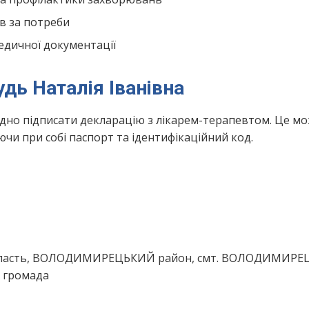
в за потреби
едичної документації
удь Наталія Іванівна
ідно підписати декларацію з лікарем-терапевтом. Це м
чи при собі паспорт та ідентифікаційний код.
бласть, ВОЛОДИМИРЕЦЬКИЙ район, смт. ВОЛОДИМИРЕЦ
 громада