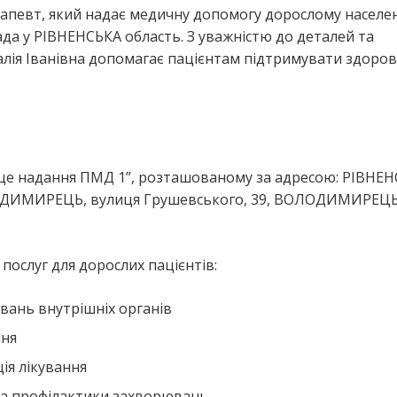
ерапевт, який надає медичну допомогу дорослому насел
 РІВНЕНСЬКА область. З уважністю до деталей та
лія Іванівна допомагає пацієнтам підтримувати здоров’
ісце надання ПМД 1”, розташованому за адресою: РІВНЕ
ОДИМИРЕЦЬ, вулиця Грушевського, 39, ВОЛОДИМИРЕЦ
ослуг для дорослих пацієнтів:
вань внутрішніх органів
ння
ія лікування
та профілактики захворювань