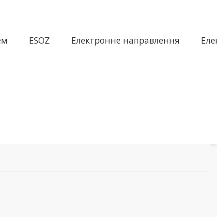
ем
ESOZ
Електронне направлення
Еле