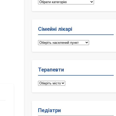
Категорії
Сімейні лікарі
Сімейні
лікарі
Терапевти
Терапевти
Педіатри