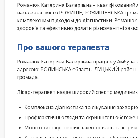
Романюк Катерина Валеріївна – кваліфікований 
населенню місто РОЖИЩЕ, РОЖИЩЕНСЬКА громада
комплексним підходом до діагностики, Романюк
здоров’я та ефективно долати різноманітні зах
Про вашого терапевта
Романюк Катерина Валеріївна працює у Амбулат
адресою: ВОЛИНСЬКА область, ЛУЦЬКИЙ район, 
громада.
Лікар-терапевт надає широкий спектр медичних п
Комплексна діагностика та лікування захворю
Профілактичні огляди та скринінгові обстеже
Моніторинг хронічних захворювань та корекц
Консультації щодо здорового способу життя 