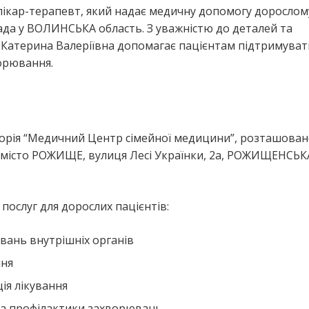
лікар-терапевт, який надає медичну допомогу дорослом
 у ВОЛИНСЬКА область. З уважністю до деталей та
 Катерина Валеріївна допомагає пацієнтам підтримуват
ворювання.
орія “Медичний Центр сімейної медицини”, розташован
місто РОЖИЩЕ, вулиця Лесі Українки, 2а, РОЖИЩЕНСЬК
ослуг для дорослих пацієнтів:
вань внутрішніх органів
ння
ія лікування
та профілактики захворювань