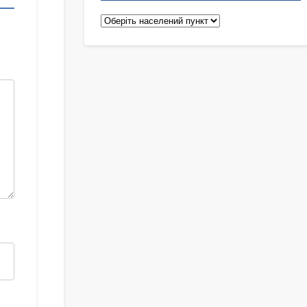
Педіатри