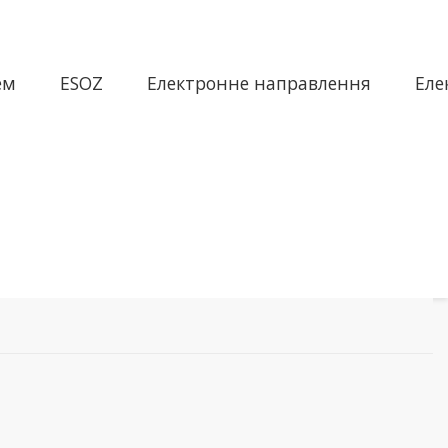
ем
ESOZ
Електронне направлення
Еле