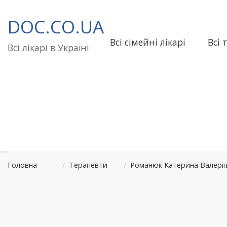
Перейти
до
DOC.CO.UA
вмісту
Всі сімейні лікарі
Всі 
Всі лікарі в Україні
Головна
/
Терапевти
/
Романюк Катерина Валері