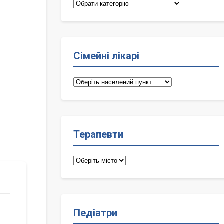
Категорії
Сімейні лікарі
Сімейні
лікарі
Терапевти
Терапевти
Педіатри