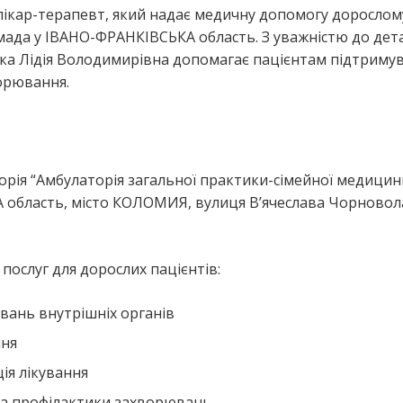
 лікар-терапевт, який надає медичну допомогу дорослом
а у ІВАНО-ФРАНКІВСЬКА область. З уважністю до дет
ька Лідія Володимирівна допомагає пацієнтам підтриму
ворювання.
рія “Амбулаторія загальної практики-сімейної медицин
область, місто КОЛОМИЯ, вулиця В’ячеслава Чорновола
ослуг для дорослих пацієнтів:
вань внутрішніх органів
ння
ія лікування
та профілактики захворювань