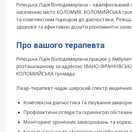
Ріпецька Лідія Володимирівна – кваліфікований
населенню місто КОЛОМИЯ, КОЛОМИЙСЬКА громад
та комплексним підходом до діагностики, Ріпец
здоров’я та ефективно долати різноманітні зах
Про вашого терапевта
Ріпецька Лідія Володимирівна працює у Амбулато
розташованому за адресою: ІВАНО-ФРАНКІВСЬКА 
КОЛОМИЙСЬКА громада.
Лікар-терапевт надає широкий спектр медичних п
Комплексна діагностика та лікування захворю
Профілактичні огляди та скринінгові обстеже
Моніторинг хронічних захворювань та корекц
Консультації щодо здорового способу життя 