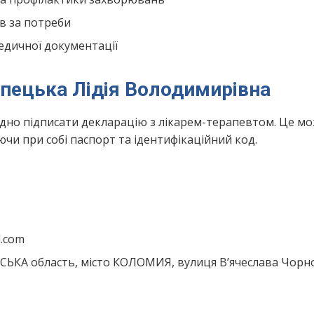
в за потреби
едичної документації
іпецька Лідія Володимирівна
ідно підписати декларацію з лікарем-терапевтом. Це м
чи при собі паспорт та ідентифікаційний код.
l.com
СЬКА область, місто КОЛОМИЯ, вулиця В’ячеслава Чорн