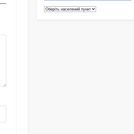
Педіатри