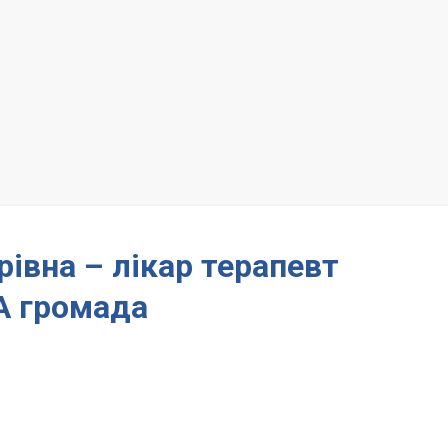
івна – лікар терапевт
 громада