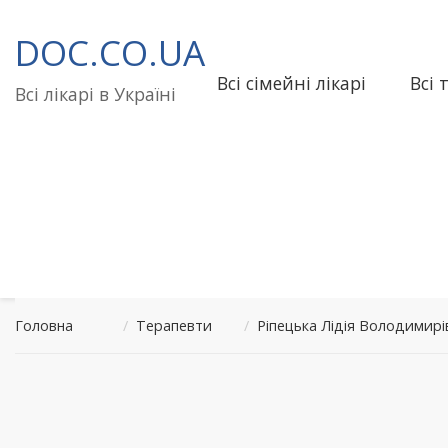
Перейти
до
DOC.CO.UA
вмісту
Всі сімейні лікарі
Всі 
Всі лікарі в Україні
Головна
/
Терапевти
/
Ріпецька Лідія Володими