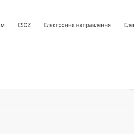
ем
ESOZ
Електронне направлення
Еле