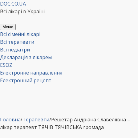
Перейти
DOC.CO.UA
до
Всі лікарі в Україні
вмісту
Меню
Всі сімейні лікарі
Всі терапевти
Всі педіатри
Декларація з лікарем
ESOZ
Електронне направлення
Електронний рецепт
Головна
/
Терапевти
/
Решетар Андріана Славеліївна –
лікар терапевт ТЯЧІВ ТЯЧІВСЬКА громада