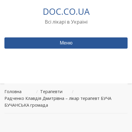
Перейти
DOC.CO.UA
до
вмісту
Всі лікарі в Україні
Меню
Головна
/
Терапевти
/
Радченко Клавдія Дмитрівна – лікар терапевт БУЧА
БУЧАНСЬКА громада