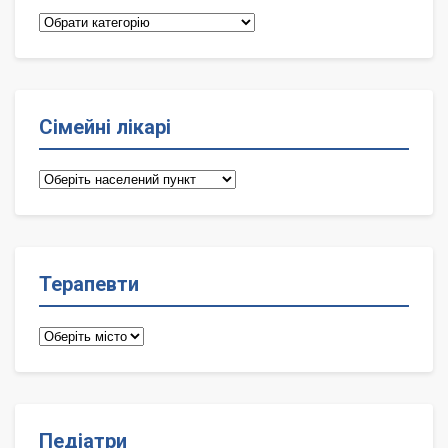
Категорії
Сімейні лікарі
Сімейні
лікарі
Терапевти
Терапевти
Педіатри