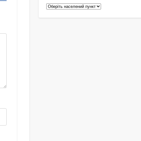
Педіатри