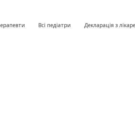
терапевти
Всі педіатри
Декларація з лікар