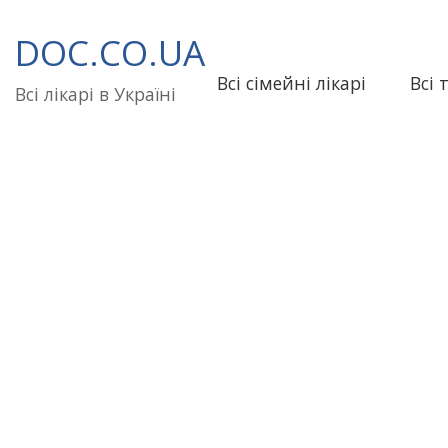
Перейти
до
DOC.CO.UA
вмісту
Всі сімейні лікарі
Всі 
Всі лікарі в Україні