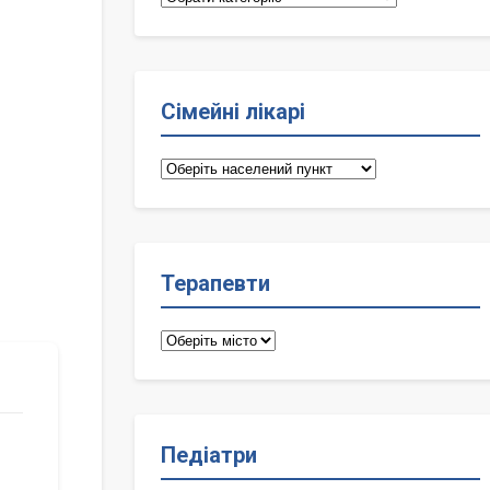
Сімейні лікарі
Сімейні
лікарі
Терапевти
Терапевти
Педіатри