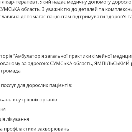
й лікар-терапевт, який надає медичну допомогу доросл
УМСЬКА область. З уважністю до деталей та комплексн
славівна допомагає пацієнтам підтримувати здоров’я т
орія “Амбулаторія загальної практики сімейної медици
зташованому за адресою: СУМСЬКА область, ЯМПІЛЬСЬКИЙ 
 громада.
ослуг для дорослих пацієнтів:
вань внутрішніх органів
ння
ія лікування
та профілактики захворювань