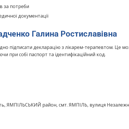
в за потреби
едичної документації
адченко Галина Ростиславівна
ідно підписати декларацію з лікарем-терапевтом. Це м
чи при собі паспорт та ідентифікаційний код.
ть, ЯМПІЛЬСЬКИЙ район, смт. ЯМПІЛЬ, вулиця Незалежна