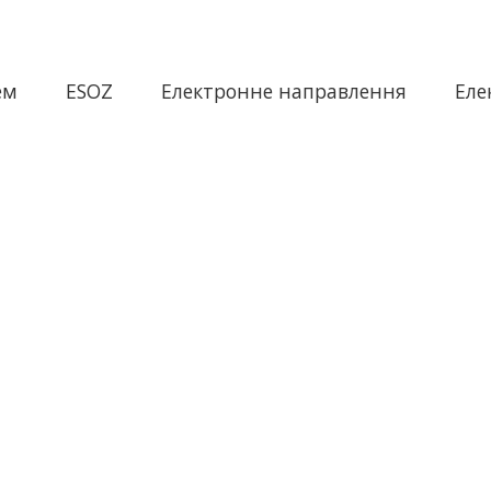
ем
ESOZ
Електронне направлення
Еле