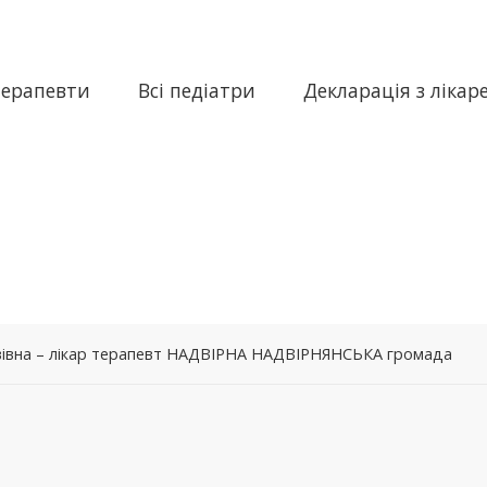
терапевти
Всі педіатри
Декларація з лікар
вівна – лікар терапевт НАДВІРНА НАДВІРНЯНСЬКА громада