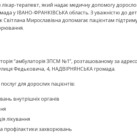
 лікар-терапевт, який надає медичну допомогу доросл
ада у ІВАНО-ФРАНКІВСЬКА область. З уважністю до де
к Світлана Мирославівна допомагає пацієнтам підтрим
ворювання.
торія “амбулаторія ЗПСМ №1”, розташованому за адрес
улиця Федьковича, 4, НАДВІРНЯНСЬКА громада.
ослуг для дорослих пацієнтів:
вань внутрішніх органів
ння
ія лікування
та профілактики захворювань