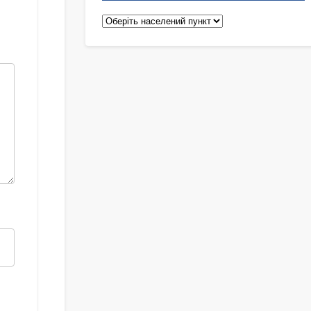
Педіатри