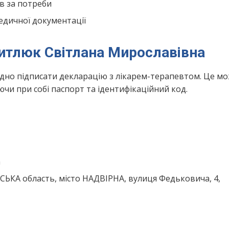
в за потреби
едичної документації
Питлюк Світлана Мирославівна
ідно підписати декларацію з лікарем-терапевтом. Це м
чи при собі паспорт та ідентифікаційний код.
m
СЬКА область, місто НАДВІРНА, вулиця Федьковича, 4,