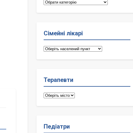
Категорії
Сімейні лікарі
Сімейні
лікарі
Терапевти
Терапевти
Педіатри