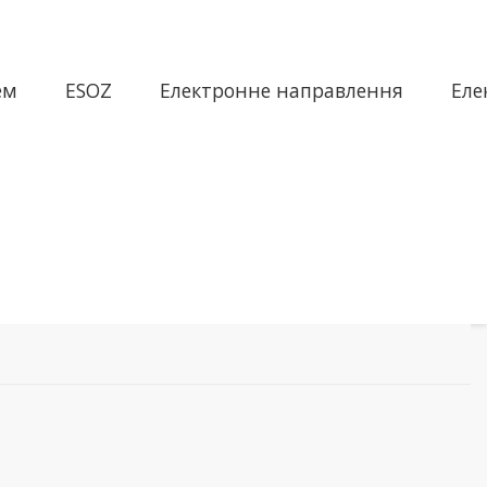
ем
ESOZ
Електронне направлення
Еле