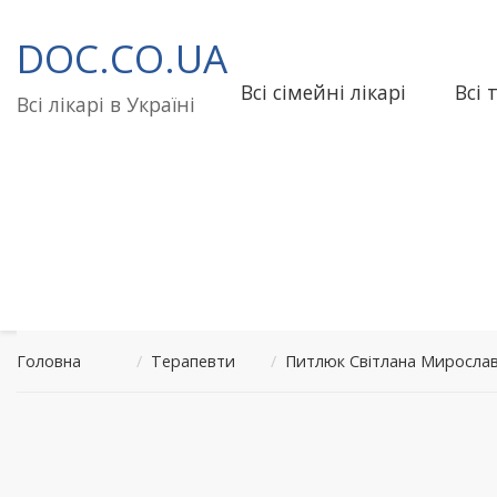
Перейти
до
DOC.CO.UA
вмісту
Всі сімейні лікарі
Всі 
Всі лікарі в Україні
Головна
/
Терапевти
/
Питлюк Світлана Миросла