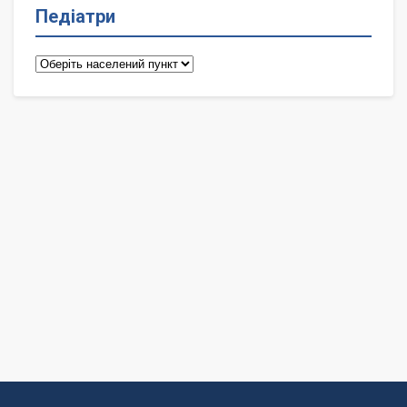
Педіатри
Педіатри