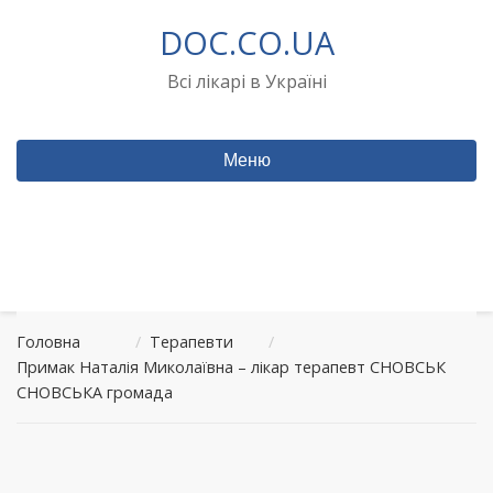
Перейти
DOC.CO.UA
до
вмісту
Всі лікарі в Україні
Меню
Головна
/
Терапевти
/
Примак Наталія Миколаївна – лікар терапевт СНОВСЬК
СНОВСЬКА громада