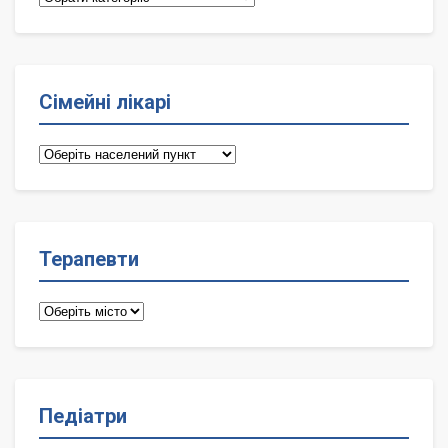
Сімейні лікарі
Сімейні
лікарі
Терапевти
Терапевти
Педіатри