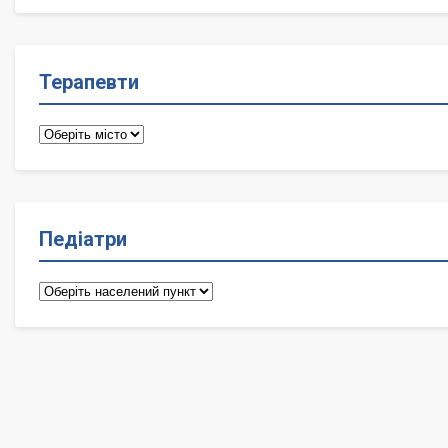
лікарі
Терапевти
Терапевти
Педіатри
Педіатри