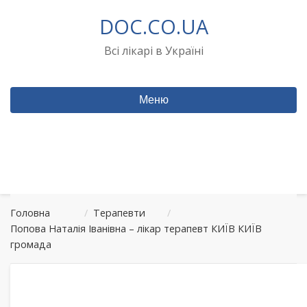
Перейти
DOC.CO.UA
до
вмісту
Всі лікарі в Україні
Меню
Головна
/
Терапевти
/
Попова Наталія Іванівна – лікар терапевт КИЇВ КИЇВ
громада