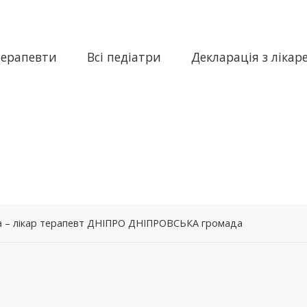
терапевти
Всі педіатри
Декларація з лікар
вна – лікар терапевт ДНІПРО ДНІПРОВСЬКА громада