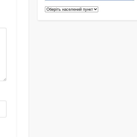
Педіатри