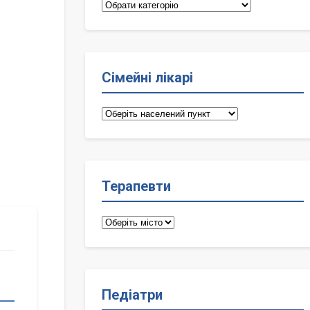
Категорії
Сімейні лікарі
Сімейні
лікарі
Терапевти
Терапевти
Педіатри