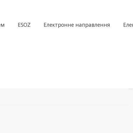
ем
ESOZ
Електронне направлення
Еле