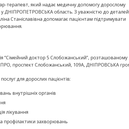
ікар-терапевт, який надає медичну допомогу дорослому
у ДНІПРОПЕТРОВСЬКА область. З уважністю до деталей
Аліна Станіславівна допомагає пацієнтам підтримувати
ворювання.
рія “Сімейний доктор 5 Слобожанський”, розташованому 
ПРО, проспект Слобожанський, 109А, ДНІПРОВСЬКА гро
ослуг для дорослих пацієнтів:
вань внутрішніх органів
ння
ія лікування
та профілактики захворювань