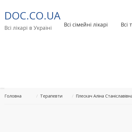
Перейти
до
DOC.CO.UA
вмісту
Всі сімейні лікарі
Всі 
Всі лікарі в Україні
Головна
/
Терапевти
/
Плескач Аліна Станіславі