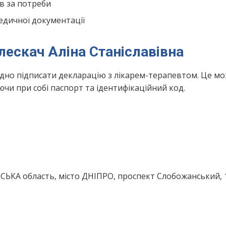
в за потреби
едичної документації
лескач Аліна Станіславівна
ідно підписати декларацію з лікарем-терапевтом. Це м
чи при собі паспорт та ідентифікаційний код.
ЬКА область, місто ДНІПРО, проспект Слобожанський, 