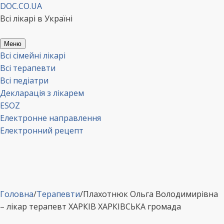
Перейти
DOC.CO.UA
до
Всі лікарі в Україні
вмісту
Меню
Всі сімейні лікарі
Всі терапевти
Всі педіатри
Декларація з лікарем
ESOZ
Електронне направлення
Електронний рецепт
Головна
/
Терапевти
/
Плахотнюк Ольга Володимирівна
– лікар терапевт ХАРКІВ ХАРКІВСЬКА громада