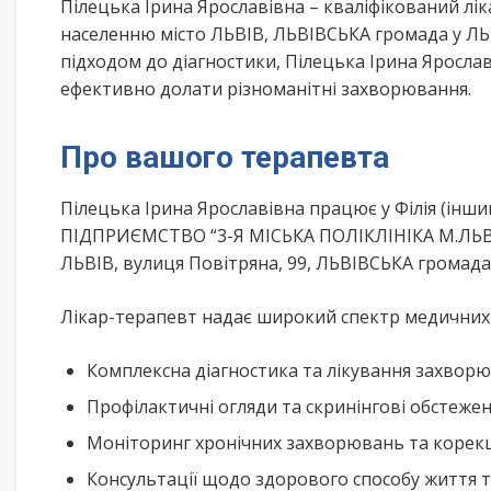
Пілецька Ірина Ярославівна – кваліфікований лі
населенню місто ЛЬВІВ, ЛЬВІВСЬКА громада у ЛЬ
підходом до діагностики, Пілецька Ірина Яросла
ефективно долати різноманітні захворювання.
Про вашого терапевта
Пілецька Ірина Ярославівна працює у Філія (і
ПІДПРИЄМСТВО “3-Я МІСЬКА ПОЛІКЛІНІКА М.ЛЬВО
ЛЬВІВ, вулиця Повітряна, 99, ЛЬВІВСЬКА громада
Лікар-терапевт надає широкий спектр медичних п
Комплексна діагностика та лікування захворю
Профілактичні огляди та скринінгові обстеже
Моніторинг хронічних захворювань та корекц
Консультації щодо здорового способу життя 