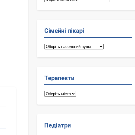
Сімейні лікарі
Сімейні
лікарі
Терапевти
Терапевти
Педіатри