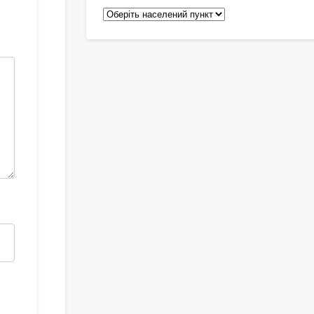
Педіатри