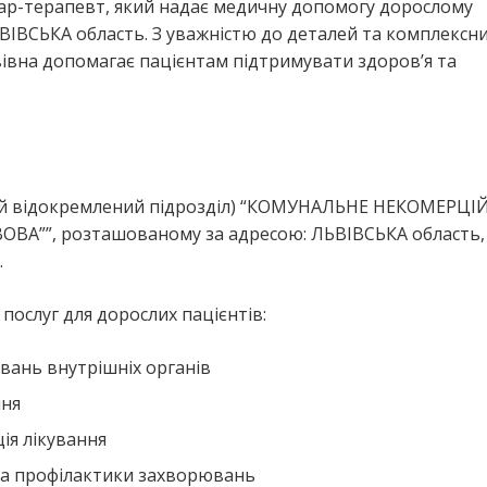
кар-терапевт, який надає медичну допомогу дорослому
ВІВСЬКА область. З уважністю до деталей та комплексн
вівна допомагає пацієнтам підтримувати здоров’я та
нший відокремлений підрозділ) “КОМУНАЛЬНЕ НЕКОМЕРЦІ
ВА””, розташованому за адресою: ЛЬВІВСЬКА область, 
.
ослуг для дорослих пацієнтів:
вань внутрішніх органів
ння
ія лікування
та профілактики захворювань