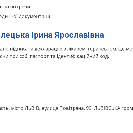
в за потреби
едичної документації
ілецька Ірина Ярославівна
ідно підписати декларацію з лікарем-терапевтом. Це м
чи при собі паспорт та ідентифікаційний код.
сть, місто ЛЬВІВ, вулиця Повітряна, 99, ЛЬВІВСЬКА гро