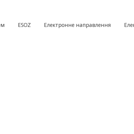
ем
ESOZ
Електронне направлення
Еле