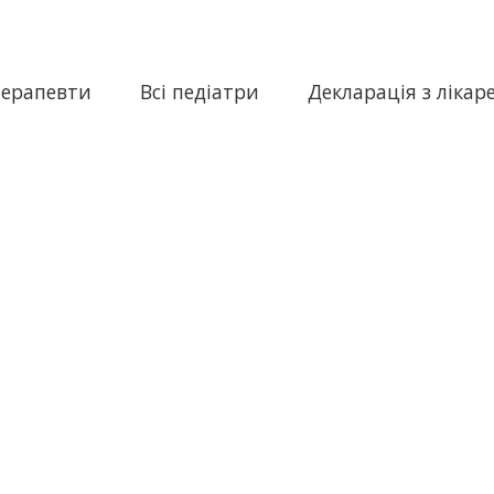
терапевти
Всі педіатри
Декларація з лікар