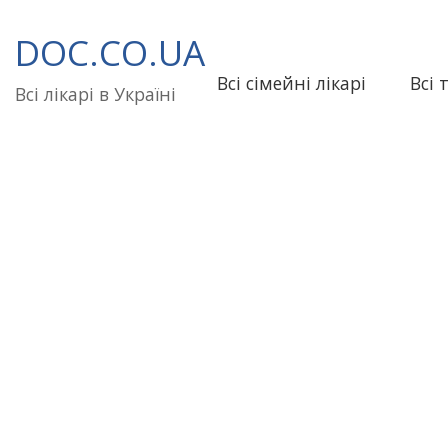
Перейти
до
DOC.CO.UA
вмісту
Всі сімейні лікарі
Всі 
Всі лікарі в Україні