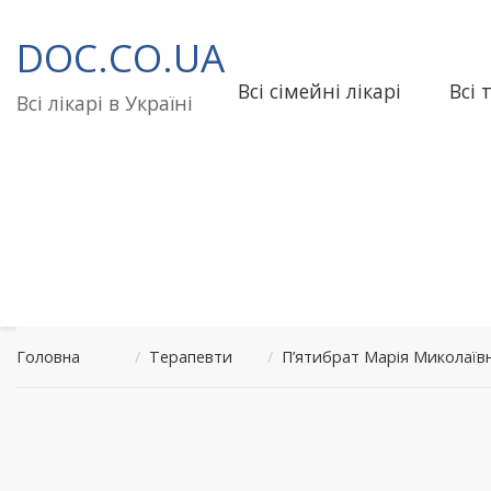
Перейти
до
DOC.CO.UA
вмісту
Всі сімейні лікарі
Всі 
Всі лікарі в Україні
Головна
/
Терапевти
/
П’ятибрат Марія Миколаїв