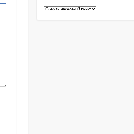
Педіатри