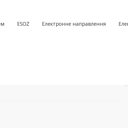
ем
ESOZ
Електронне направлення
Еле