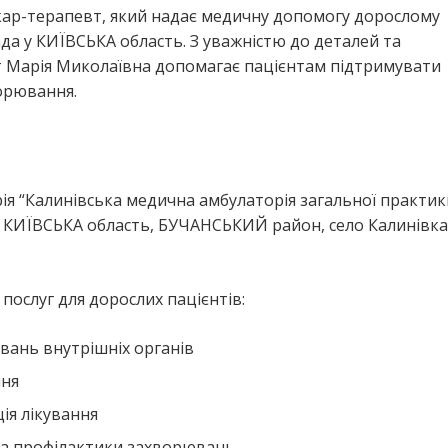
ікар-терапевт, який надає медичну допомогу дорослому
 у КИЇВСЬКА область. З уважністю до деталей та
т Марія Миколаївна допомагає пацієнтам підтримувати
ворювання.
я “Калинівська медична амбулаторія загальної практик
 КИЇВСЬКА область, БУЧАНСЬКИЙ район, село Калинівка
ослуг для дорослих пацієнтів:
вань внутрішніх органів
ння
ія лікування
та профілактики захворювань