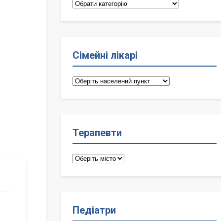
Категорії
Сімейні лікарі
Сімейні
лікарі
Терапевти
Терапевти
Педіатри