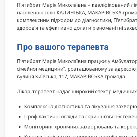
П’ятибрат Марія Миколаївна – кваліфікований л
населенню село КАЛИНІВКА, МАКАРІВСЬКА громада
комплексним підходом до діагностики, П’ятибра
здоров’я та ефективно долати різноманітні зах
Про вашого терапевта
П’ятибрат Марія Миколаївна працює у Амбулаторі
сімейної медицини”, розташованому за адресою:
вулиця Київська, 117, МАКАРІВСЬКА громада.
Лікар-терапевт надає широкий спектр медичних п
Комплексна діагностика та лікування захворю
Профілактичні огляди та скринінгові обстеже
Моніторинг хронічних захворювань та корекц
Консультації щодо здорового способу життя 