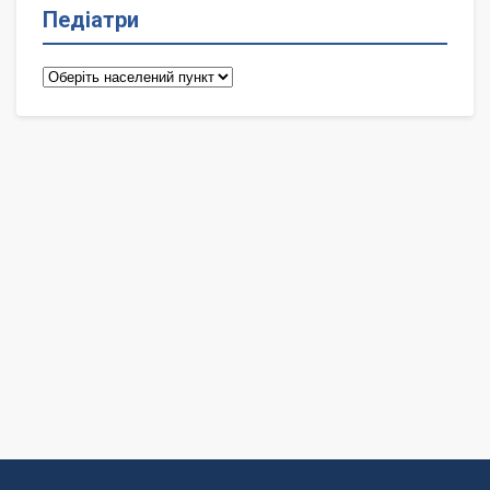
Педіатри
Педіатри