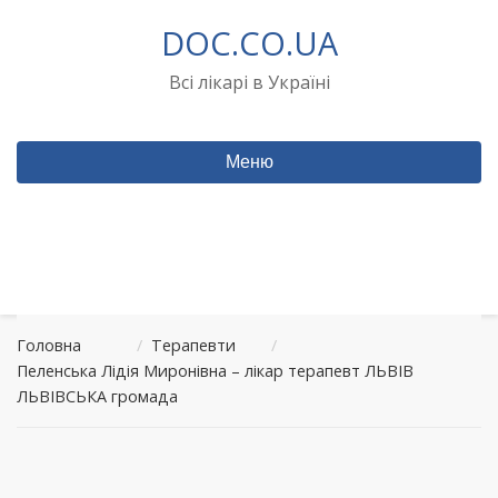
Перейти
DOC.CO.UA
до
вмісту
Всі лікарі в Україні
Меню
Головна
/
Терапевти
/
Пеленська Лідія Миронівна – лікар терапевт ЛЬВІВ
ЛЬВІВСЬКА громада