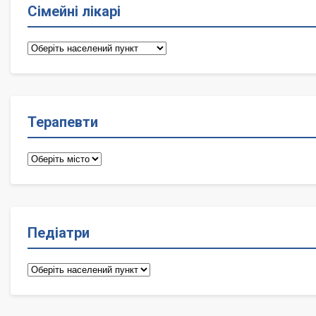
Сімейні лікарі
Сімейні
лікарі
Терапевти
Терапевти
Педіатри
Педіатри