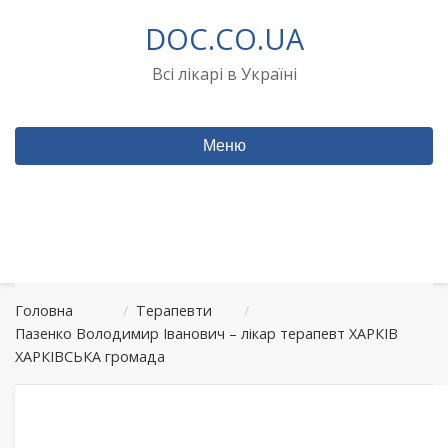
Перейти
DOC.CO.UA
до
вмісту
Всі лікарі в Україні
Меню
Головна
/
Терапевти
/
Пазенко Володимир Іванович – лікар терапевт ХАРКІВ
ХАРКІВСЬКА громада