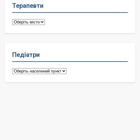
Терапевти
Терапевти
Педіатри
Педіатри