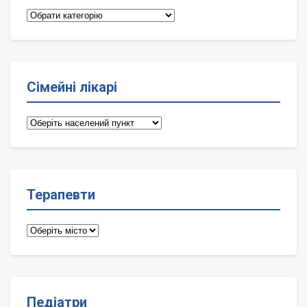
Категорії
Сімейні лікарі
Сімейні
лікарі
Терапевти
Терапевти
Педіатри