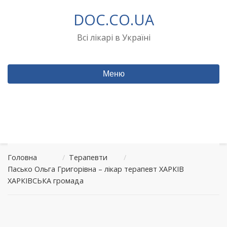
Перейти
DOC.CO.UA
до
вмісту
Всі лікарі в Україні
Меню
Головна
/
Терапевти
/
Пасько Ольга Григорівна – лікар терапевт ХАРКІВ
ХАРКІВСЬКА громада