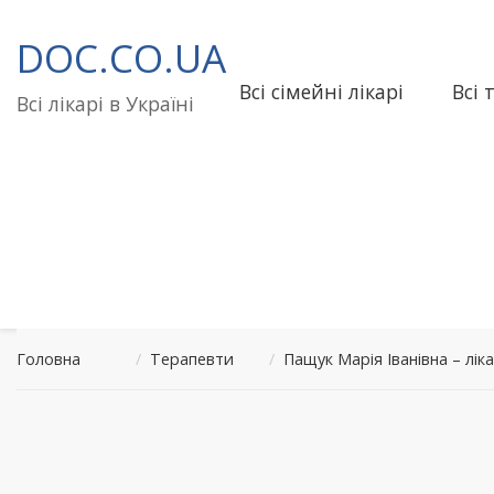
Перейти
до
DOC.CO.UA
вмісту
Всі сімейні лікарі
Всі 
Всі лікарі в Україні
Головна
/
Терапевти
/
Пащук Марія Іванівна – 