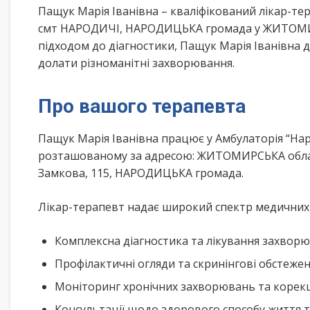
Пащук Марія Іванівна – кваліфікований лікар-т
смт НАРОДИЧІ, НАРОДИЦЬКА громада у ЖИТОМИРС
підходом до діагностики, Пащук Марія Іванівна
долати різноманітні захворювання.
Про вашого терапевта
Пащук Марія Іванівна працює у Амбулаторія “На
розташованому за адресою: ЖИТОМИРСЬКА обла
Замкова, 115, НАРОДИЦЬКА громада.
Лікар-терапевт надає широкий спектр медичних п
Комплексна діагностика та лікування захворю
Профілактичні огляди та скринінгові обстеже
Моніторинг хронічних захворювань та корекц
Консультації щодо здорового способу життя 