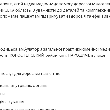
ерапевт, який надає медичну допомогу дорослому насел
ЬКА область. З уважністю до деталей та комплексни
 допомагає пацієнтам підтримувати здоров’я та ефектив
родицька амбулаторія загальної практики сімейної меди
сть, КОРОСТЕНСЬКИЙ район, смт. НАРОДИЧІ, вулиця
ослуг для дорослих пацієнтів:
вань внутрішніх органів
ння
ія лікування
та профілактики захворювань