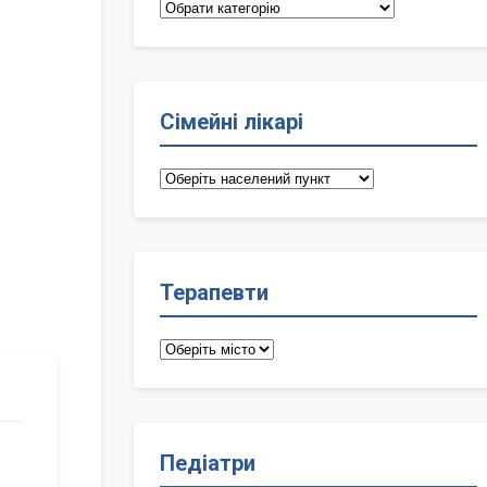
Категорії
Сімейні лікарі
Сімейні
лікарі
Терапевти
Терапевти
Педіатри