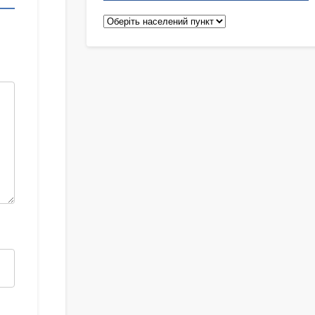
Педіатри