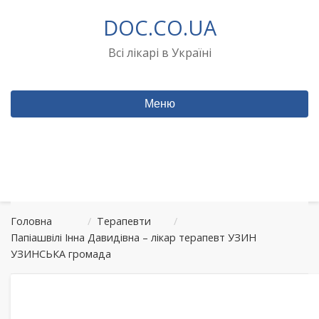
Перейти
DOC.CO.UA
до
вмісту
Всі лікарі в Україні
Меню
Головна
/
Терапевти
/
Папіашвілі Інна Давидівна – лікар терапевт УЗИН
УЗИНСЬКА громада