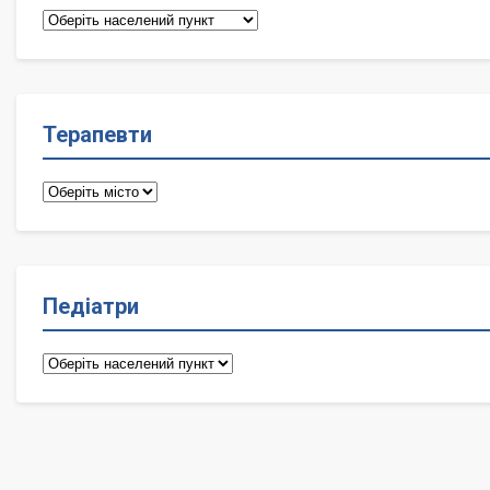
Сімейні
лікарі
Терапевти
Терапевти
Педіатри
Педіатри