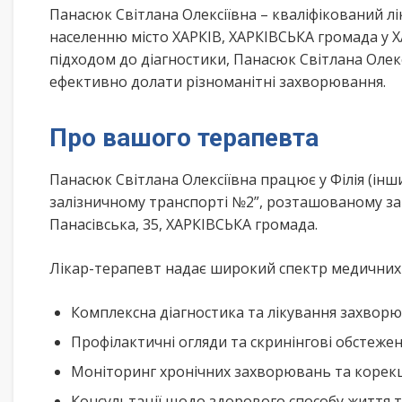
Панасюк Світлана Олексіївна – кваліфікований л
населенню місто ХАРКІВ, ХАРКІВСЬКА громада у 
підходом до діагностики, Панасюк Світлана Олек
ефективно долати різноманітні захворювання.
Про вашого терапевта
Панасюк Світлана Олексіївна працює у Філія (інш
залізничному транспорті №2”, розташованому за 
Панасівська, 35, ХАРКІВСЬКА громада.
Лікар-терапевт надає широкий спектр медичних п
Комплексна діагностика та лікування захворю
Профілактичні огляди та скринінгові обстеже
Моніторинг хронічних захворювань та корекц
Консультації щодо здорового способу життя 