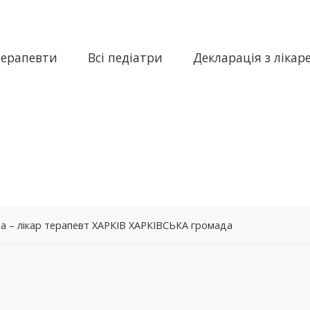
терапевти
Всі педіатри
Декларація з лікар
на – лікар терапевт ХАРКІВ ХАРКІВСЬКА громада