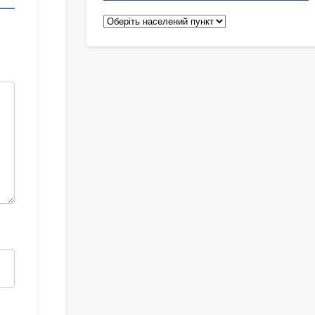
Педіатри