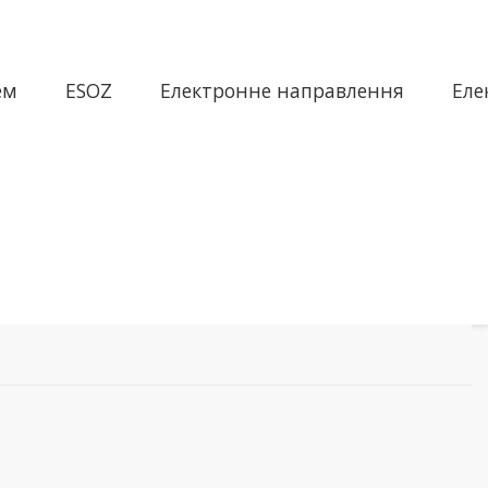
ем
ESOZ
Електронне направлення
Еле