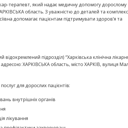
ікар-терапевт, який надає медичну допомогу дорослому
ХАРКІВСЬКА область. З уважністю до деталей та комплек
сіївна допомагає пацієнтам підтримувати здоров’я та
ий відокремлений підрозділ) “Харківська клінічна лікарн
адресою: ХАРКІВСЬКА область, місто ХАРКІВ, вулиця Ма
ослуг для дорослих пацієнтів:
вань внутрішніх органів
ння
ія лікування
та профілактики захворювань