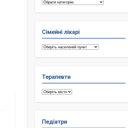
Категорії
Сімейні лікарі
Сімейні
лікарі
Терапевти
Терапевти
Педіатри