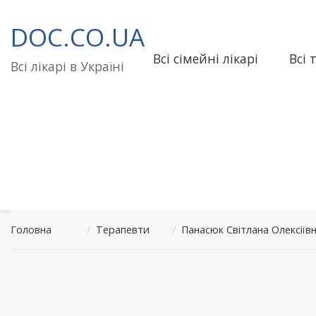
Перейти
до
DOC.CO.UA
вмісту
Всі сімейні лікарі
Всі 
Всі лікарі в Україні
Головна
/
Терапевти
/
Панасюк Світлана Олексіїв