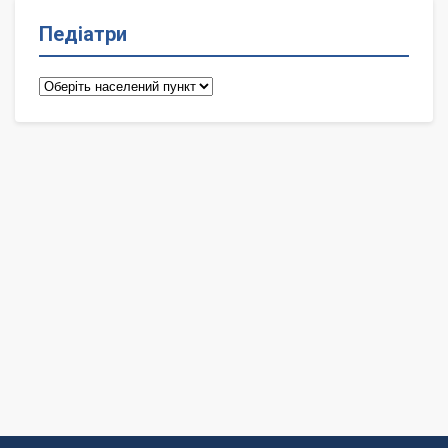
Педіатри
Педіатри