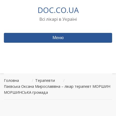
Перейти
DOC.CO.UA
до
вмісту
Всі лікарі в Україні
Меню
Головна
/
Терапевти
/
Паєвська Оксана Мирославівна – лікар терапевт МОРШИН
МОРШИНСЬКА громада