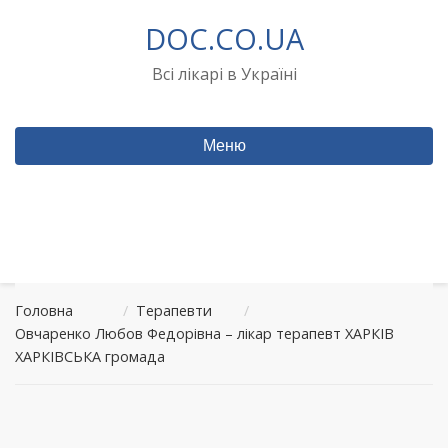
Перейти
DOC.CO.UA
до
вмісту
Всі лікарі в Україні
Меню
Головна
/
Терапевти
/
Овчаренко Любов Федорівна – лікар терапевт ХАРКІВ
ХАРКІВСЬКА громада