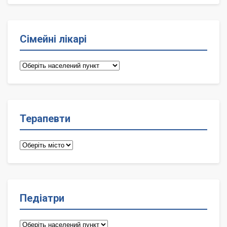
Сімейні лікарі
Сімейні
лікарі
Терапевти
Терапевти
Педіатри
Педіатри