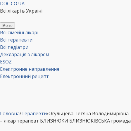
Перейти
DOC.CO.UA
до
Всі лікарі в Україні
вмісту
Меню
Всі сімейні лікарі
Всі терапевти
Всі педіатри
Декларація з лікарем
ESOZ
Електронне направлення
Електронний рецепт
Головна
/
Терапевти
/
Огульцева Тетяна Володимирівна
– лікар терапевт БЛИЗНЮКИ БЛИЗНЮКІВСЬКА громада