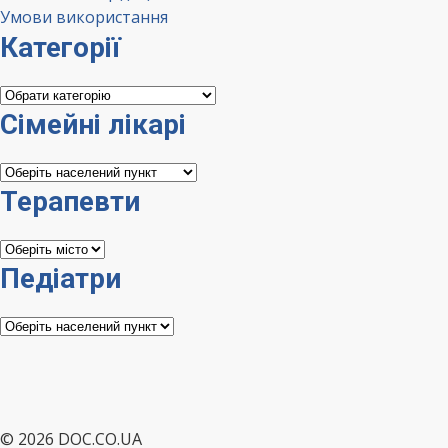
Умови використання
Категорії
Категорії
Сімейні лікарі
Сімейні
лікарі
Терапевти
Терапевти
Педіатри
Педіатри
© 2026 DOC.CO.UA