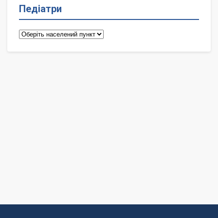
Педіатри
Педіатри