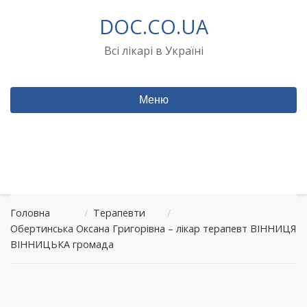
Перейти
DOC.CO.UA
до
вмісту
Всі лікарі в Україні
Меню
Головна
/
Терапевти
/
Обертинська Оксана Григорівна – лікар терапевт ВІННИЦЯ
ВІННИЦЬКА громада