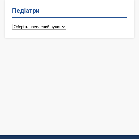
Педіатри
Педіатри