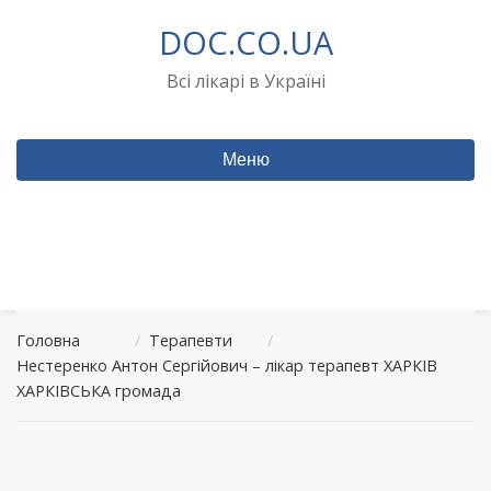
Перейти
DOC.CO.UA
до
вмісту
Всі лікарі в Україні
Меню
Головна
/
Терапевти
/
Нестеренко Антон Сергійович – лікар терапевт ХАРКІВ
ХАРКІВСЬКА громада