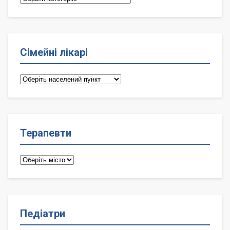
Сімейні лікарі
Сімейні
лікарі
Терапевти
Терапевти
Педіатри