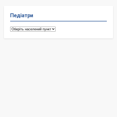
Педіатри
Педіатри