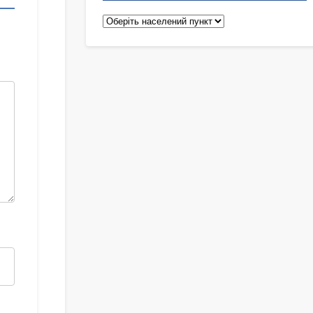
Педіатри