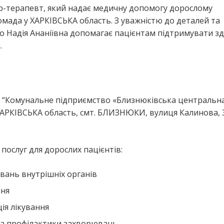
ар-терапевт, який надає медичну допомогу дорослому
да у ХАРКІВСЬКА область. З уважністю до деталей та
о Надія Ананіївна допомагає пацієнтам підтримувати зд
.
я “Комунальне підприємство «Близнюківська центральн
ХАРКІВСЬКА область, смт. БЛИЗНЮКИ, вулиця Калинова, 
ослуг для дорослих пацієнтів:
вань внутрішніх органів
ння
ія лікування
та профілактики захворювань