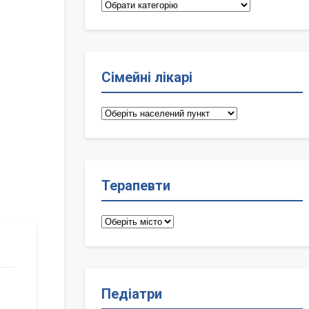
Категорії
Сімейні лікарі
Сімейні
лікарі
Терапевти
Терапевти
Педіатри