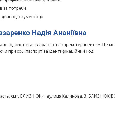
в за потреби
едичної документації
азаренко Надія Ананіївна
ідно підписати декларацію з лікарем-терапевтом. Це м
чи при собі паспорт та ідентифікаційний код.
ласть, смт. БЛИЗНЮКИ, вулиця Калинова, 3, БЛИЗНЮКІВ