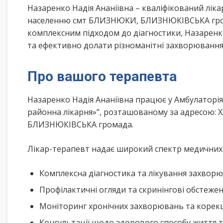
Назаренко Надія Ананіївна – кваліфікований лік
населенню смт БЛИЗНЮКИ, БЛИЗНЮКІВСЬКА грома
комплексним підходом до діагностики, Назаренк
та ефективно долати різноманітні захворювання
Про вашого терапевта
Назаренко Надія Ананіївна працює у Амбулаторі
районна лікарня»”, розташованому за адресою: 
БЛИЗНЮКІВСЬКА громада.
Лікар-терапевт надає широкий спектр медичних п
Комплексна діагностика та лікування захворю
Профілактичні огляди та скринінгові обстеже
Моніторинг хронічних захворювань та корекц
Консультації щодо здорового способу життя 