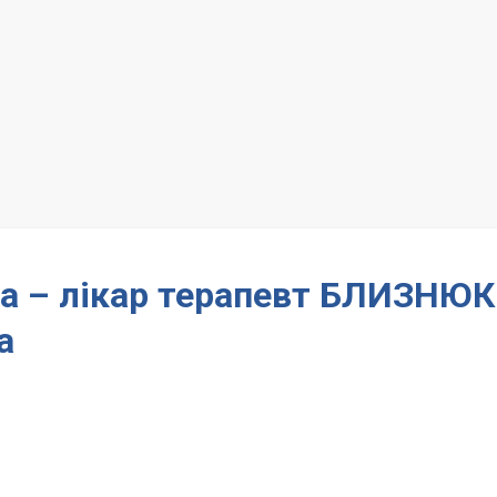
на – лікар терапевт БЛИЗНЮ
а