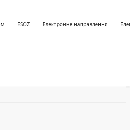
ем
ESOZ
Електронне направлення
Еле