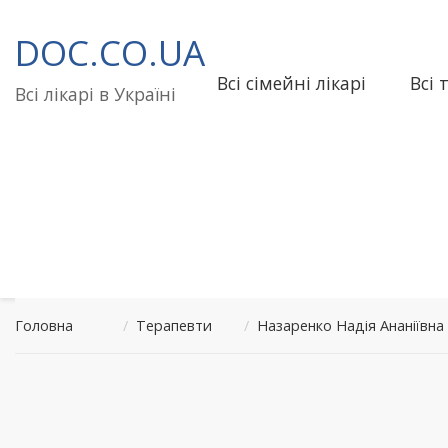
Перейти
до
DOC.CO.UA
вмісту
Всі сімейні лікарі
Всі 
Всі лікарі в Україні
Головна
/
Терапевти
/
Назаренко Надія Ананіїв