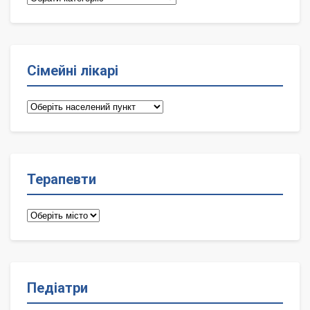
Сімейні лікарі
Сімейні
лікарі
Терапевти
Терапевти
Педіатри