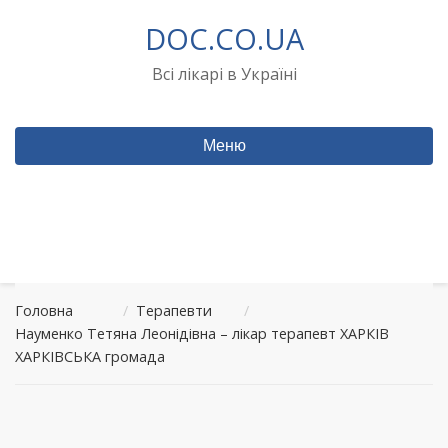
Перейти
DOC.CO.UA
до
вмісту
Всі лікарі в Україні
Меню
Головна
/
Терапевти
/
Науменко Тетяна Леонідівна – лікар терапевт ХАРКІВ
ХАРКІВСЬКА громада