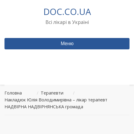
Перейти
DOC.CO.UA
до
вмісту
Всі лікарі в Україні
Меню
Головна
/
Терапевти
/
Накладюк Юлія Володимирівна – лікар терапевт
НАДВІРНА НАДВІРНЯНСЬКА громада