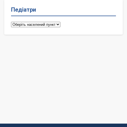
Педіатри
Педіатри