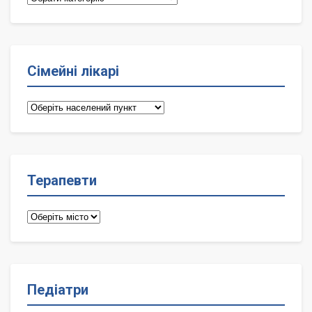
Сімейні лікарі
Сімейні
лікарі
Терапевти
Терапевти
Педіатри