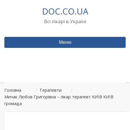
Перейти
DOC.CO.UA
до
вмісту
Всі лікарі в Україні
Меню
Головна
/
Терапевти
/
Мичак Любов Григорівна – лікар терапевт КИЇВ КИЇВ
громада