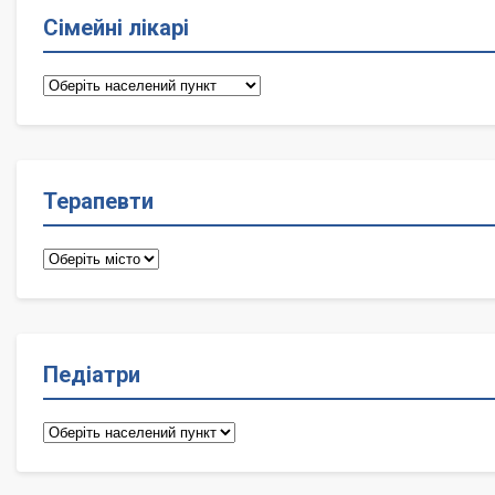
Сімейні лікарі
Сімейні
лікарі
Терапевти
Терапевти
Педіатри
Педіатри