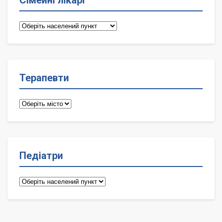
Сімейні лікарі
Сімейні
лікарі
Терапевти
Терапевти
Педіатри
Педіатри