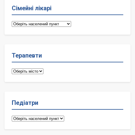
Сімейні лікарі
Сімейні
лікарі
Терапевти
Терапевти
Педіатри
Педіатри