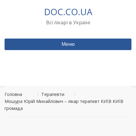
Перейти
DOC.CO.UA
до
вмісту
Всі лікарі в Україні
Меню
Головна
/
Терапевти
/
Мошура Юрій Михайлович – лікар терапевт КИЇВ КИЇВ
громада