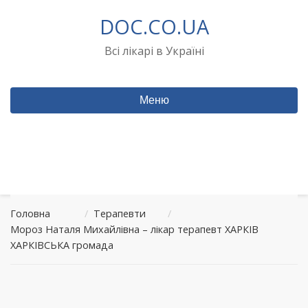
Перейти
DOC.CO.UA
до
вмісту
Всі лікарі в Україні
Меню
Головна
/
Терапевти
/
Мороз Наталя Михайлівна – лікар терапевт ХАРКІВ
ХАРКІВСЬКА громада