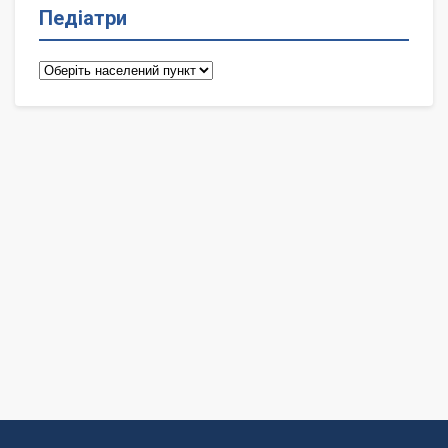
Педіатри
Педіатри