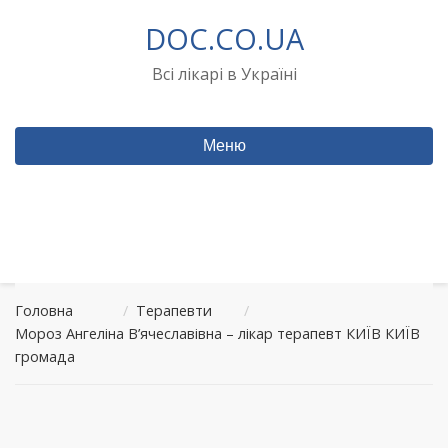
Перейти
DOC.CO.UA
до
вмісту
Всі лікарі в Україні
Меню
Головна
/
Терапевти
/
Мороз Ангеліна В’ячеславівна – лікар терапевт КИЇВ КИЇВ
громада