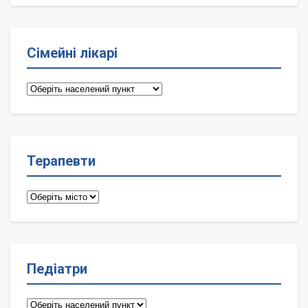
Сімейні лікарі
Сімейні
лікарі
Терапевти
Терапевти
Педіатри
Педіатри