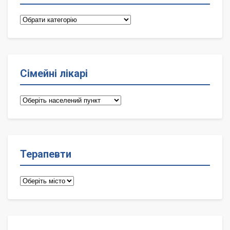
Категорії
Сімейні лікарі
Сімейні
лікарі
Терапевти
Терапевти