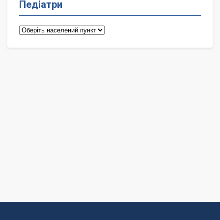
Педіатри
Педіатри