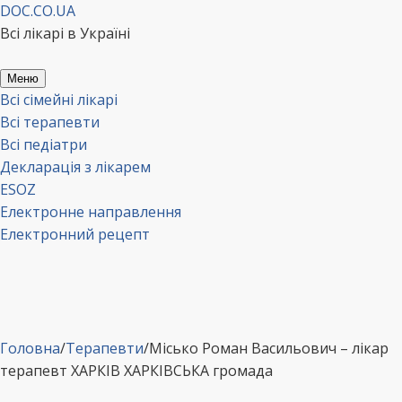
Перейти
DOC.CO.UA
до
Всі лікарі в Україні
вмісту
Меню
Всі сімейні лікарі
Всі терапевти
Всі педіатри
Декларація з лікарем
ESOZ
Електронне направлення
Електронний рецепт
Головна
/
Терапевти
/
Місько Роман Васильович – лікар
терапевт ХАРКІВ ХАРКІВСЬКА громада