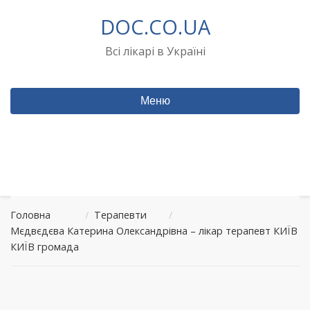
Перейти
DOC.CO.UA
до
вмісту
Всі лікарі в Україні
Меню
Головна
/
Терапевти
/
Мєдвєдєва Катерина Олександрівна – лікар терапевт КИЇВ
КИЇВ громада