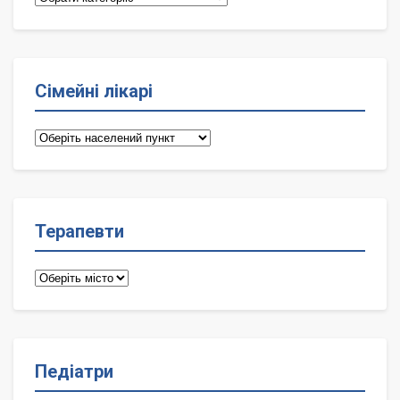
Сімейні лікарі
Сімейні
лікарі
Терапевти
Терапевти
Педіатри