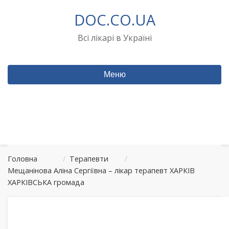
Перейти
DOC.CO.UA
до
вмісту
Всі лікарі в Україні
Меню
Головна
/
Терапевти
/
Мещанінова Аліна Сергіївна – лікар терапевт ХАРКІВ
ХАРКІВСЬКА громада