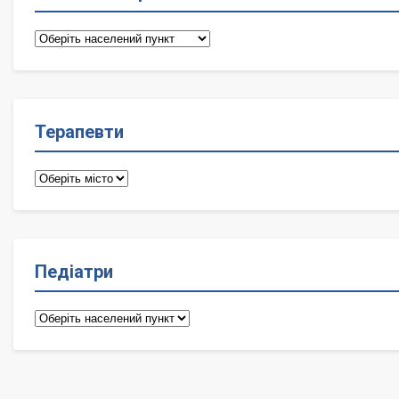
Сімейні
лікарі
Терапевти
Терапевти
Педіатри
Педіатри