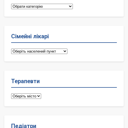
Категорії
Сімейні лікарі
Сімейні
лікарі
Терапевти
Терапевти
Педіатри