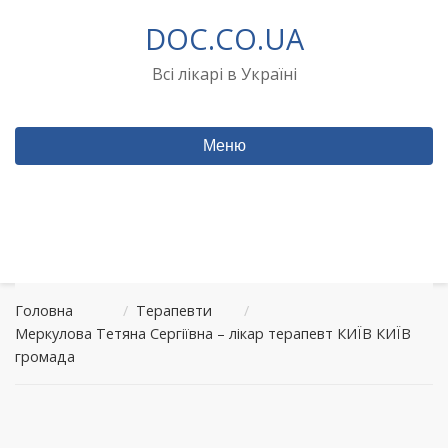
Перейти
DOC.CO.UA
до
вмісту
Всі лікарі в Україні
Меню
Головна
/
Терапевти
/
Меркулова Тетяна Сергіївна – лікар терапевт КИЇВ КИЇВ
громада