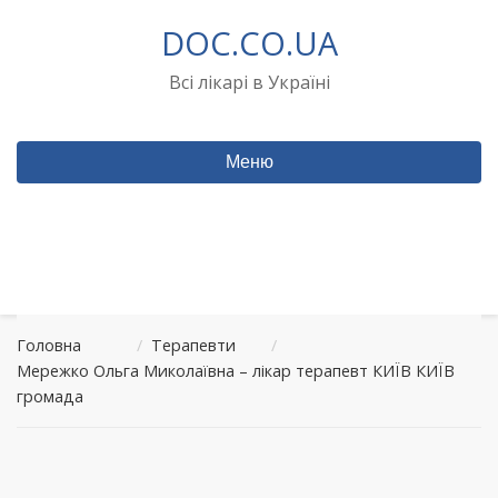
Перейти
DOC.CO.UA
до
вмісту
Всі лікарі в Україні
Меню
Головна
/
Терапевти
/
Мережко Ольга Миколаївна – лікар терапевт КИЇВ КИЇВ
громада