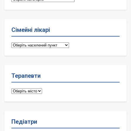
Сімейні лікарі
Сімейні
лікарі
Терапевти
Терапевти
Педіатри