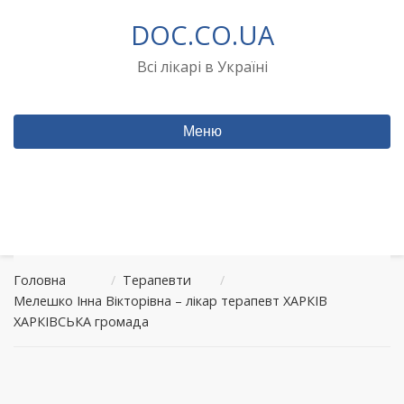
Перейти
DOC.CO.UA
до
вмісту
Всі лікарі в Україні
Меню
Головна
/
Терапевти
/
Мелешко Інна Вікторівна – лікар терапевт ХАРКІВ
ХАРКІВСЬКА громада