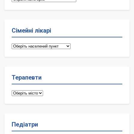
Сімейні лікарі
Сімейні
лікарі
Терапевти
Терапевти
Педіатри