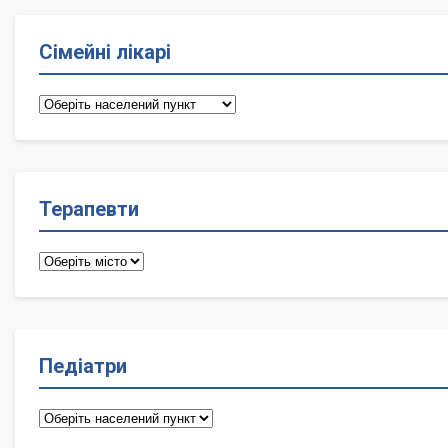
Сімейні лікарі
Сімейні
лікарі
Терапевти
Терапевти
Педіатри
Педіатри