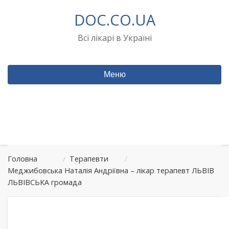
Перейти
DOC.CO.UA
до
вмісту
Всі лікарі в Україні
Меню
Головна
/
Терапевти
/
Меджибовська Наталія Андріївна – лікар терапевт ЛЬВІВ
ЛЬВІВСЬКА громада