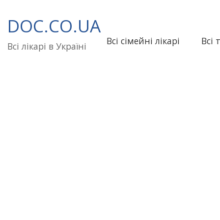
Перейти
до
DOC.CO.UA
вмісту
Всі сімейні лікарі
Всі 
Всі лікарі в Україні