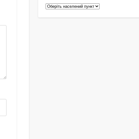
Педіатри