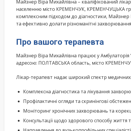
Майзнер Віра Михайлівна – кваліфікований ліка
населенню місто КРЕМЕНЧУК, КРЕМЕНЧУЦЬКА гро
комплексним підходом до діагностики, Майзнер 
та ефективно долати різноманітні захворювання
Про вашого терапевта
Майзнер Віра Михайлівна працює у Амбулаторія
адресою: ПОЛТАВСЬКА область, місто КРЕМЕНЧУК
Лікар-терапевт надає широкий спектр медичних п
Комплексна діагностика та лікування захворю
Профілактичні огляди та скринінгові обстеже
Моніторинг хронічних захворювань та корекц
Консультації щодо здорового способу життя 
Направлення до вузькопрофільних спеціалісті