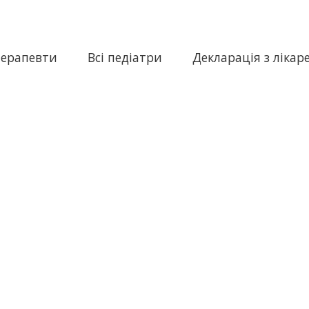
терапевти
Всі педіатри
Декларація з лікар