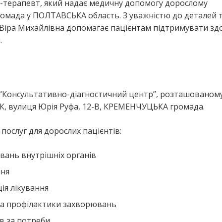
р-терапевт, який надає медичну допомогу дорослому
мада у ПОЛТАВСЬКА область. З уважністю до деталей 
Віра Михайлівна допомагає пацієнтам підтримувати зд
.
 “Консультативно-діагностичний центр”, розташованому
, вулиця Юрія Руфа, 12-В, КРЕМЕНЧУЦЬКА громада.
ослуг для дорослих пацієнтів:
вань внутрішніх органів
ння
ія лікування
та профілактики захворювань
в за потреби