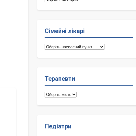
Сімейні лікарі
Сімейні
лікарі
Терапевти
Терапевти
Педіатри