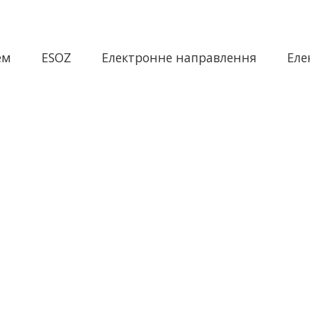
ем
ESOZ
Електронне направлення
Еле