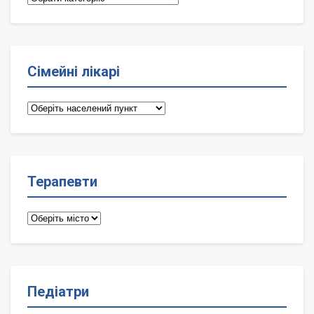
Сімейні лікарі
Сімейні
лікарі
Терапевти
Терапевти
Педіатри