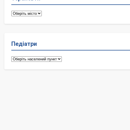
Терапевти
Педіатри
Педіатри