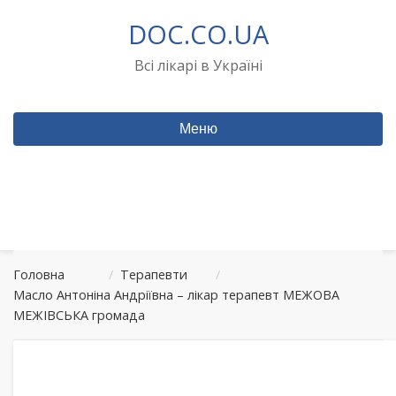
Перейти
DOC.CO.UA
до
вмісту
Всі лікарі в Україні
Меню
Головна
/
Терапевти
/
Масло Антоніна Андріївна – лікар терапевт МЕЖОВА
МЕЖІВСЬКА громада