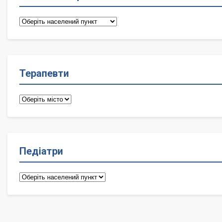
Сімейні
лікарі
Терапевти
Терапевти
Педіатри
Педіатри